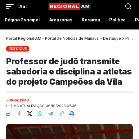
Aa
Página Principal
Amazonas
Roraima
Política
P
Portal Regional AM - Portal de Notícias de Manaus
>
Destaque
>
Professor de judô transmite sabedoria e disciplina a atletas do projeto Campeões da Vila
DESTAQUE
Professor de judô transmite
sabedoria e disciplina a atletas
do projeto Campeões da Vila
JORNALISMO
ÚLTIMA ATUALIZAÇÃO 06/10/2023 07:38