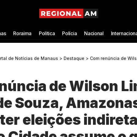
as
Roraima
Política
Polícia
Nacional
Internacion
ortal de Notícias de Manaus
>
Destaque
>
Com renúncia de Wilson Lima e Tadeu de Souza, Amazonas deve
núncia de Wilson Li
de Souza, Amazona
ter eleições indiret
o Cidade assume o 