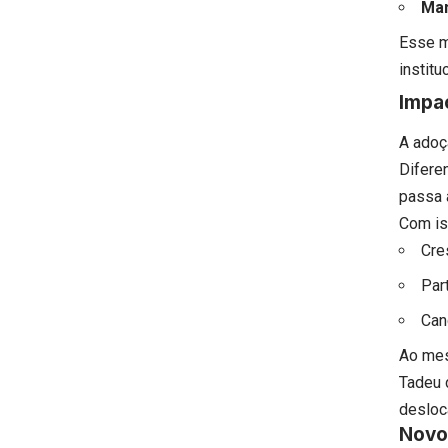
Man
Esse m
instit
Impac
A adoçã
Difere
passa 
Com is
Cre
Par
Can
Ao mes
Tadeu 
desloca
Novo