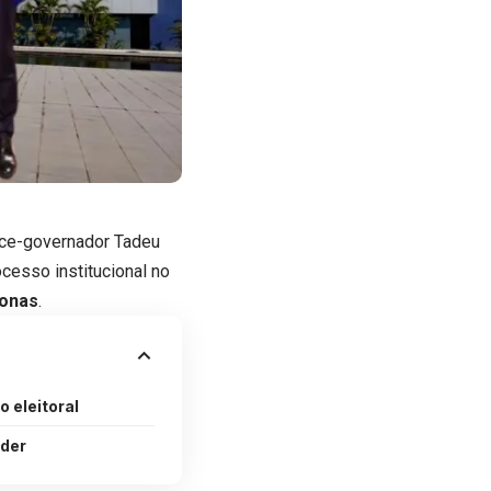
vice-governador Tadeu
cesso institucional no
zonas
.
 eleitoral
oder