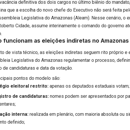
vacância definitiva dos dois cargos no último biênio do mandato,
ina que a escolha do novo chefe do Executivo não será feita pel
ssembleia Legislativa do Amazonas (Aleam). Nesse cenário, o e
Roberto Cidade, assume interinamente o comando do governo até 
o.
 funcionam as eleições indiretas no Amazonas
o de vista técnico, as eleições indiretas seguem rito próprio e 
leia Legislativa do Amazonas regulamentar o processo, definin
o de candidaturas e data da votação.
ncipais pontos do modelo são:
égio eleitoral restrito:
apenas os deputados estaduais votam;
istro de candidaturas:
nomes podem ser apresentados por par
entares;
ação interna:
realizada em plenário, com maioria absoluta ou s
nto definido;