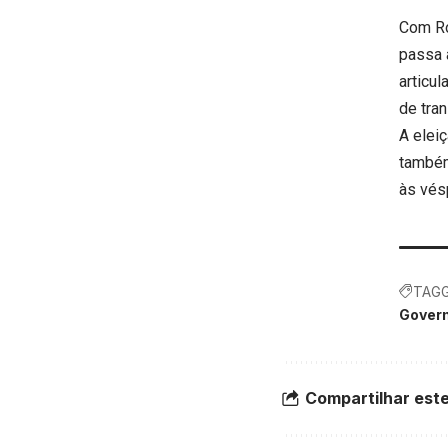
Com Ro
passa a
articu
de tran
A elei
também
às vésp
TAGG
Gover
Compartilhar este