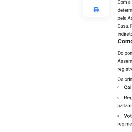
Com a 
determ
pela A
Casa, 
indiret
Como
Do pont
Assemb
registr
Os pri
Col
Reg
parlam
Vot
regime