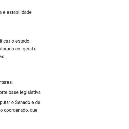
a e estabilidade
ítica no estado.
itorado em geral e
as.
ntares;
rte base legislativa.
putar o Senado e de
to coordenado, que