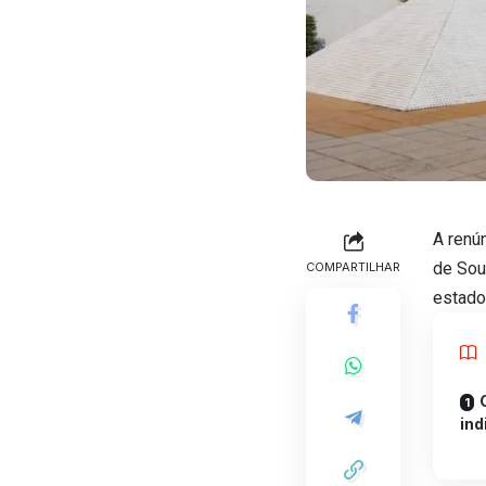
A renú
de Sou
COMPARTILHAR
estado
ind