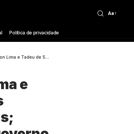
Aa
al
Política de privacidade
rá ter eleições indiretas; Roberto Cidade assume o governo
ma e
s
as;
governo