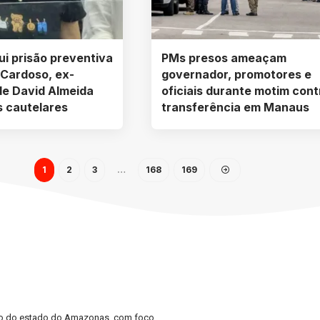
ui prisão preventiva
PMs presos ameaçam
 Cardoso, ex-
governador, promotores e
de David Almeida
oficiais durante motim cont
s cautelares
transferência em Manaus
1
2
3
…
168
169
lico do estado do Amazonas, com foco