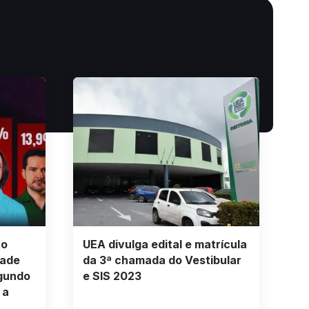
to
UEA divulga edital e matrícula
dade
da 3ª chamada do Vestibular
egundo
e SIS 2023
 a