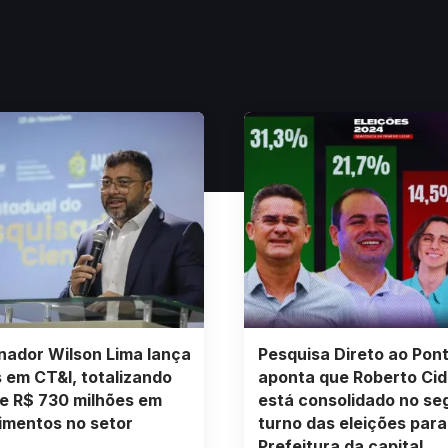
ador Wilson Lima lança
Pesquisa Direto ao Pon
s em CT&I, totalizando
aponta que Roberto Ci
e R$ 730 milhões em
está consolidado no s
imentos no setor
turno das eleições para
Prefeitura da capital