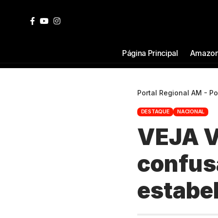
Página Principal
Amazon
Portal Regional AM - P
DESTAQUE
NACIONAL
VEJA V
confusã
estabe