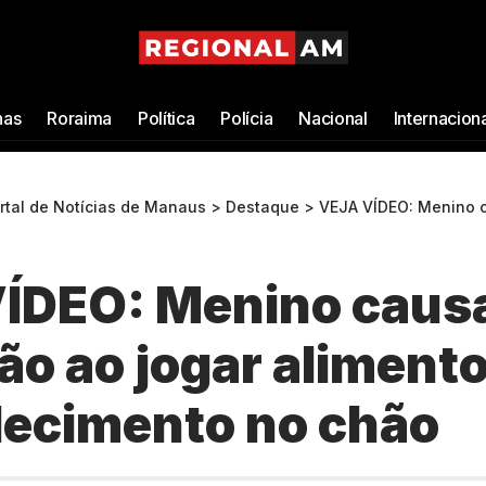
as
Roraima
Política
Polícia
Nacional
Internacion
ortal de Notícias de Manaus
>
Destaque
>
VEJA VÍDEO: Menino causa confusão ao jog
ÍDEO: Menino caus
o ao jogar aliment
lecimento no chão