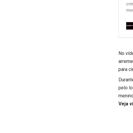
No víd
arreme
para ci
Durante
pelo l
menino
Veja v