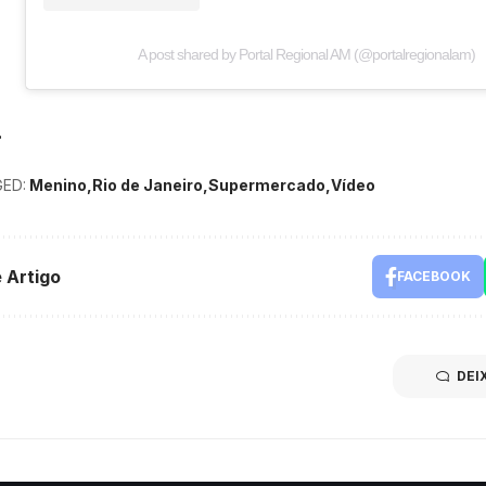
A post shared by Portal Regional AM (@portalregionalam)
ED:
Menino
Rio de Janeiro
Supermercado
Vídeo
 Artigo
FACEBOOK
DEI