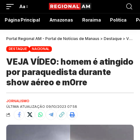
Aa
Página Principal
Amazonas
Roraima
Política
P
Portal Regional AM - Portal de Notícias de Manaus
>
Destaque
>
VEJA VÍDEO: homem é atingido por paraquedista durante show aéreo e m0rre
DESTAQUE
NACIONAL
VEJA VÍDEO: homem é atingido
por paraquedista durante
show aéreo e m0rre
JORNALISMO
ÚLTIMA ATUALIZAÇÃO 09/10/2023 07:58