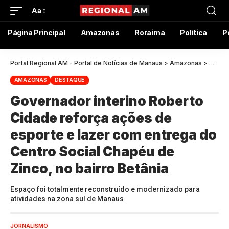
Aa
Página Principal
Amazonas
Roraima
Política
P
Portal Regional AM - Portal de Notícias de Manaus
>
Amazonas
>
Govern
AMAZONAS
DESTAQUE
Governador interino Roberto
Cidade reforça ações de
esporte e lazer com entrega do
Centro Social Chapéu de
Zinco, no bairro Betânia
Espaço foi totalmente reconstruído e modernizado para
atividades na zona sul de Manaus
JORNALISMO