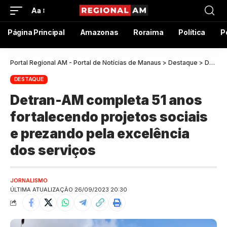
Aa
Página Principal
Amazonas
Roraima
Política
P
Portal Regional AM - Portal de Notícias de Manaus
>
Destaque
>
Detran-AM completa 51 anos fortalecendo projetos sociais e prezando pela excelência dos serviços
DESTAQUE
Detran-AM completa 51 anos
fortalecendo projetos sociais
e prezando pela excelência
dos serviços
JORNALISMO
ÚLTIMA ATUALIZAÇÃO 26/09/2023 20:30