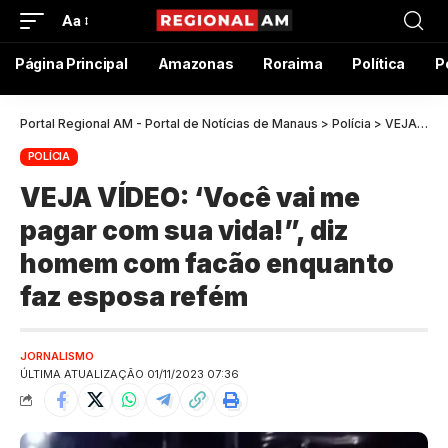
Aa
Página Principal
Amazonas
Roraima
Política
P
Portal Regional AM - Portal de Notícias de Manaus
>
Polícia
>
VEJA VÍDEO: ‘Você vai me pagar com sua vida!”, diz homem com facão enquanto faz esposa refém
POLÍCIA
VEJA VÍDEO: ‘Você vai me
pagar com sua vida!”, diz
homem com facão enquanto
faz esposa refém
JORNALISMO
ÚLTIMA ATUALIZAÇÃO 01/11/2023 07:36