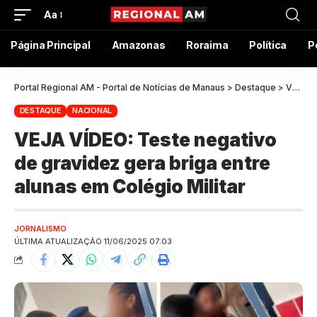
Aa
Página Principal
Amazonas
Roraima
Política
P
Portal Regional AM - Portal de Notícias de Manaus
>
Destaque
>
VEJA VÍDEO: Teste negativo de gravidez gera briga entre alunas em Colégio Militar
DESTAQUE
NACIONAL
VEJA VÍDEO: Teste negativo
de gravidez gera briga entre
alunas em Colégio Militar
JORNALISMO
ÚLTIMA ATUALIZAÇÃO 11/06/2025 07:03