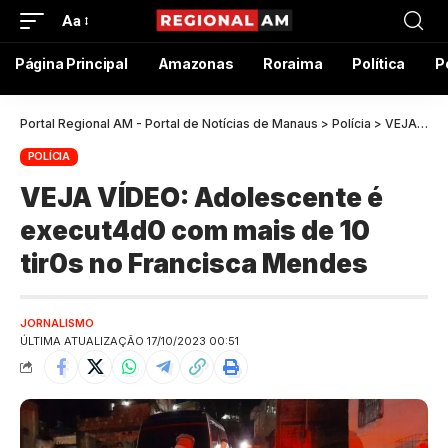
Aa
Página Principal
Amazonas
Roraima
Política
P
Portal Regional AM - Portal de Notícias de Manaus
>
Polícia
>
VEJA VÍDEO: Adolescente é execut4d0 com mais de 10 tir0s no Francisca Mendes
POLÍCIA
VEJA VÍDEO: Adolescente é
execut4d0 com mais de 10
tir0s no Francisca Mendes
JORNALISMO
ÚLTIMA ATUALIZAÇÃO 17/10/2023 00:51