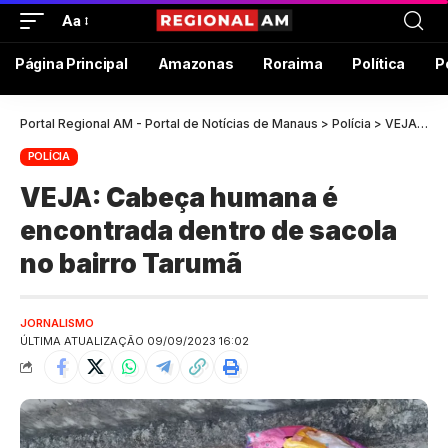
Aa
Página Principal
Amazonas
Roraima
Política
P
Portal Regional AM - Portal de Notícias de Manaus
>
Polícia
>
VEJA: Cabeça humana é encontrada dentro de sacola no bairro Tarumã
POLÍCIA
VEJA: Cabeça humana é
encontrada dentro de sacola
no bairro Tarumã
JORNALISMO
ÚLTIMA ATUALIZAÇÃO 09/09/2023 16:02