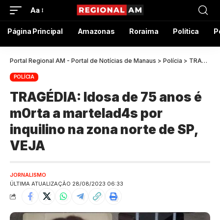
Aa
Página Principal
Amazonas
Roraima
Política
P
Portal Regional AM - Portal de Notícias de Manaus
>
Polícia
>
TRAGÉDIA: Idosa de 75 anos é m0rta a martelad4s por inquilino na zona norte de SP, VEJA
POLÍCIA
TRAGÉDIA: Idosa de 75 anos é
m0rta a martelad4s por
inquilino na zona norte de SP,
VEJA
JORNALISMO
ÚLTIMA ATUALIZAÇÃO 28/08/2023 06:33