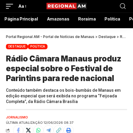
Aa
Página Principal
Amazonas
Roraima
Política
P
Portal Regional AM - Portal de Notícias de Manaus
>
Destaque
>
Rádio Câmara Manaus produz especial sobre o Festival de Parintins para rede nacional
DESTAQUE
POLÍTICA
Rádio Câmara Manaus produz
especial sobre o Festival de
Parintins para rede nacional
Conteúdo também destaca os bois-bumbás de Manaus em
edição especial que será exibida no programa “Feijoada
Completa”, da Rádio Câmara Brasília
JORNALISMO
ÚLTIMA ATUALIZAÇÃO 12/06/2026 08:37