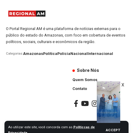
O Portal Regional AM é uma plataforma de notícias externas para o
público do estado do Amazonas, com foco em cobertura de eventos
políticos, sociais, culturais e econômicos da região.
Amazonas
Política
Polícia
Nacional
Internacional
Categorias:
Sobre Nós
Quem Somos
X
Contato
Ao utilizar este site, você concorda com as
Políticcas de
ACCEPT
Portal Regional AM © 2024. Todos os Direitos Reservados
Privacidade
.