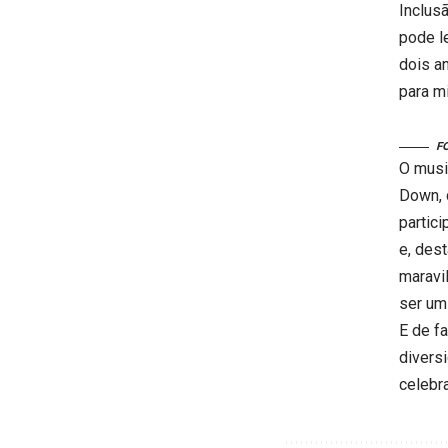
Inclus
pode l
dois an
para m
F
O musi
Down, 
partic
e, dest
maravi
ser um
E de f
divers
celebra