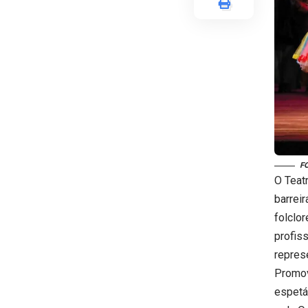
F
O Teat
barrei
folclo
profis
repres
Promov
espetá