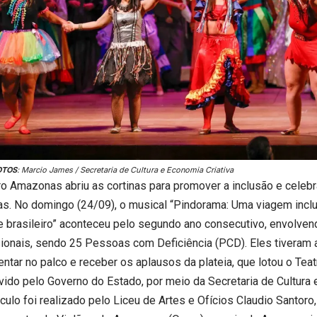
OTOS
: Marcio James / Secretaria de Cultura e Economia Criativa
ro Amazonas abriu as cortinas para promover a inclusão e celebr
ras. No domingo (24/09), o musical “Pindorama: Uma viagem incl
re brasileiro” aconteceu pelo segundo ano consecutivo, envolve
sionais, sendo 25 Pessoas com Deficiência (PCD). Eles tiveram 
entar no palco e receber os aplausos da plateia, que lotou o Te
ido pelo Governo do Estado, por meio da Secretaria de Cultura e
culo foi realizado pelo Liceu de Artes e Ofícios Claudio Santoro