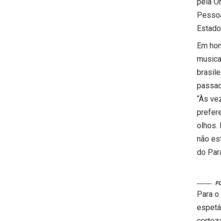
pela O
Pessoa
Estado
Em hom
musica
brasile
passad
“Às ve
prefere
olhos.
não es
do Par
F
Para o
espetá
certez