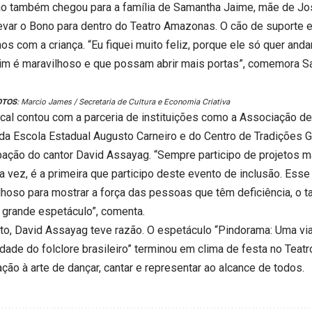
ão também chegou para a família de Samantha Jaime, mãe de José
evar o Bono para dentro do Teatro Amazonas. O cão de suporte 
os com a criança. “Eu fiquei muito feliz, porque ele só quer and
im é maravilhoso e que possam abrir mais portas”, comemora S
OTOS
: Marcio James / Secretaria de Cultura e Economia Criativa
cal contou com a parceria de instituições como a Associação d
da Escola Estadual Augusto Carneiro e do Centro de Tradições 
ipação do cantor David Assayag. “Sempre participo de projetos
a vez, é a primeira que participo deste evento de inclusão. Esse
lhoso para mostrar a força das pessoas que têm deficiência, o t
 grande espetáculo”, comenta.
ato, David Assayag teve razão. O espetáculo “Pindorama: Uma vi
idade do folclore brasileiro” terminou em clima de festa no Tea
ção à arte de dançar, cantar e representar ao alcance de todos.