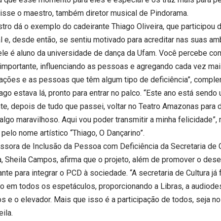
 disse o maestro, também diretor musical de Pindorama.
tro dá o exemplo do cadeirante Thiago Oliveira, que participou 
l e, desde então, se sentiu motivado para acreditar nas suas am
 ele é aluno da universidade de dança da Ufam. Você percebe co
importante, influenciando as pessoas e agregando cada vez mai
ações e as pessoas que têm algum tipo de deficiência”, comple
iago estava lá, pronto para entrar no palco. “Este ano está send
nte, depois de tudo que passei, voltar no Teatro Amazonas para 
lgo maravilhoso. Aqui vou poder transmitir a minha felicidade”, 
 pelo nome artístico “Thiago, O Dançarino”.
ssora de Inclusão da Pessoa com Deficiência da Secretaria de 
va, Sheila Campos, afirma que o projeto, além de promover o dese
nte para integrar o PCD à sociedade. “A secretaria de Cultura já 
ão em todos os espetáculos, proporcionando a Libras, a audiode
 e o elevador. Mais que isso é a participação de todos, seja no 
eila.