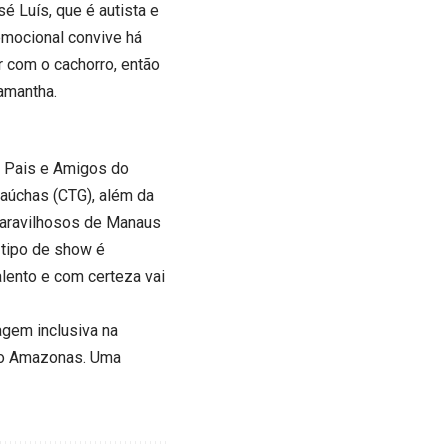
 Luís, que é autista e
emocional convive há
ar com o cachorro, então
amantha.
e Pais e Amigos do
Gaúchas (CTG), além da
 maravilhosos de Manaus
 tipo de show é
alento e com certeza vai
agem inclusiva na
tro Amazonas. Uma