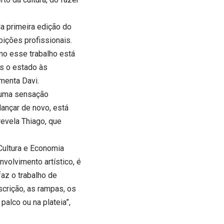
da primeira edição do
bições profissionais.
mo esse trabalho está
s o estado às
menta Davi.
o uma sensação
dançar de novo, está
revela Thiago, que
Cultura e Economia
nvolvimento artístico, é
faz o trabalho de
scrição, as rampas, os
palco ou na plateia”,