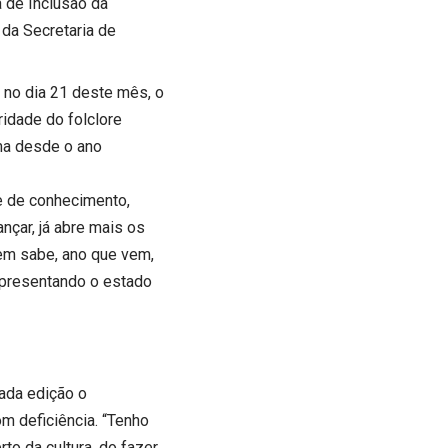
 de Inclusão da
 da Secretaria de
no dia 21 deste mês, o
ridade do folclore
ama desde o ano
 e de conhecimento,
nçar, já abre mais os
em sabe, ano que vem,
representando o estado
ada edição o
m deficiência. “Tenho
to da cultura, do fazer