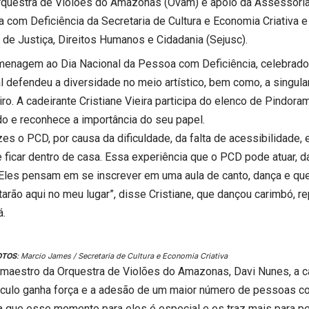
rquestra de Violões do Amazonas (Ovam) e apoio da Assessoria
 com Deficiência da Secretaria de Cultura e Economia Criativa e
 de Justiça, Direitos Humanos e Cidadania (Sejusc).
enagem ao Dia Nacional da Pessoa com Deficiência, celebrado 
l defendeu a diversidade no meio artístico, bem como, a singula
iro. A cadeirante Cristiane Vieira participa do elenco de Pindor
o e reconhece a importância do seu papel.
zes o PCD, por causa da dificuldade, da falta de acessibilidade,
 ficar dentro de casa. Essa experiência que o PCD pode atuar, da
 Eles pensam em se inscrever em uma aula de canto, dança e qu
tarão aqui no meu lugar”, disse Cristiane, que dançou carimbó, 
á.
OTOS
: Marcio James / Secretaria de Cultura e Economia Criativa
 maestro da Orquestra de Violões do Amazonas, Davi Nunes, a c
culo ganha força e a adesão de um maior número de pessoas co
a que esse momento para eles é especial e os traz mais para per