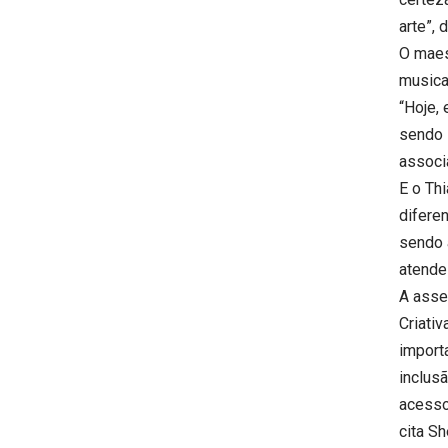
arte”,
O maes
musica
“Hoje,
sendo 
associ
E o Th
difere
sendo a
atende
A asse
Criati
importa
inclus
acessos
cita Sh