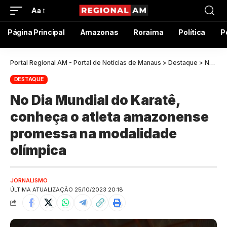
Aa
Página Principal
Amazonas
Roraima
Política
P
Portal Regional AM - Portal de Notícias de Manaus
>
Destaque
>
No Dia Mundial do Karatê, conheça o atleta amazonense promessa na modalidade olímpica
DESTAQUE
No Dia Mundial do Karatê,
conheça o atleta amazonense
promessa na modalidade
olímpica
JORNALISMO
ÚLTIMA ATUALIZAÇÃO 25/10/2023 20:18