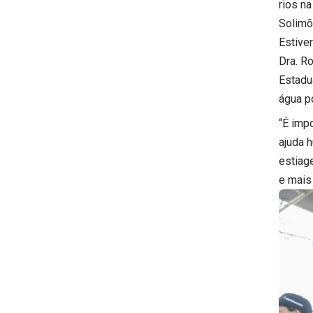
rios n
Solimõ
Estive
Dra. R
Estadu
água p
“É imp
ajuda 
estiage
e mais