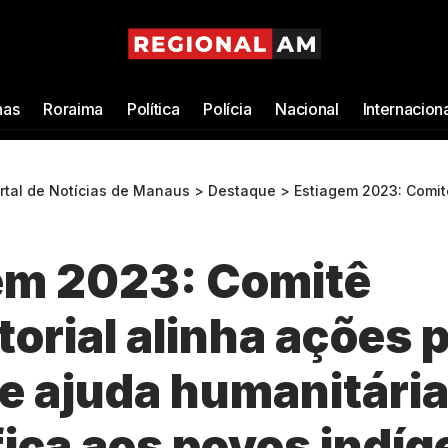
as
Roraima
Política
Polícia
Nacional
Internacion
ortal de Notícias de Manaus
>
Destaque
>
Estiagem 2023: Comitê Intersetorial alinha ações para en
em 2023: Comitê
torial alinha ações 
e ajuda humanitári
ica aos povos indí