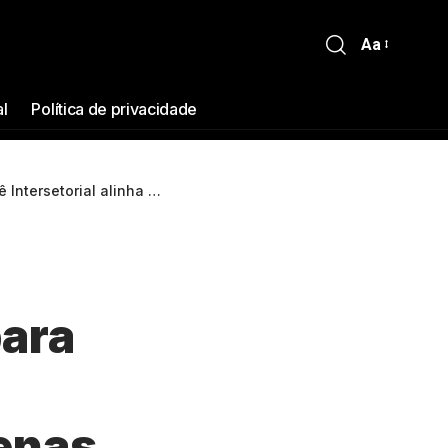
Aa
al
Política de privacidade
vio de ajuda humanitária específica aos povos indígenas
para
a
genas