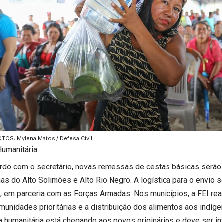
TOS: Mylena Matos / Defesa Civil
Humanitária
rdo com o secretário, novas remessas de cestas básicas serão
nas do Alto Solimões e Alto Rio Negro. A logística para o envio 
, em parceria com as Forças Armadas. Nos municípios, a FEI rea
munidades prioritárias e a distribuição dos alimentos aos indíge
da humanitária está chegando aos povos originários e deve ser in