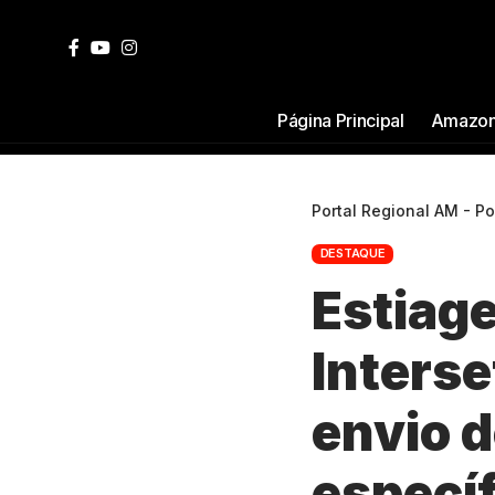
Página Principal
Amazon
Portal Regional AM - P
DESTAQUE
Estiag
Interse
envio d
específ