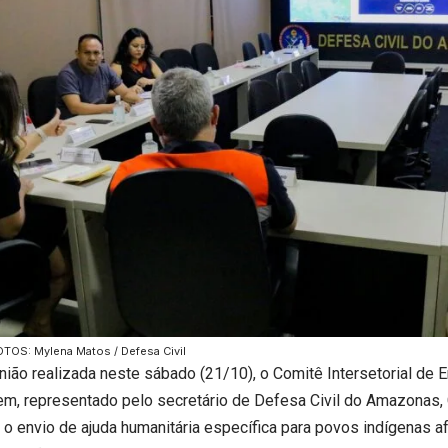
TOS: Mylena Matos / Defesa Civil
nião realizada neste sábado (21/10), o Comitê Intersetorial de 
em, representado pelo secretário de Defesa Civil do Amazonas,
u o envio de ajuda humanitária específica para povos indígenas 