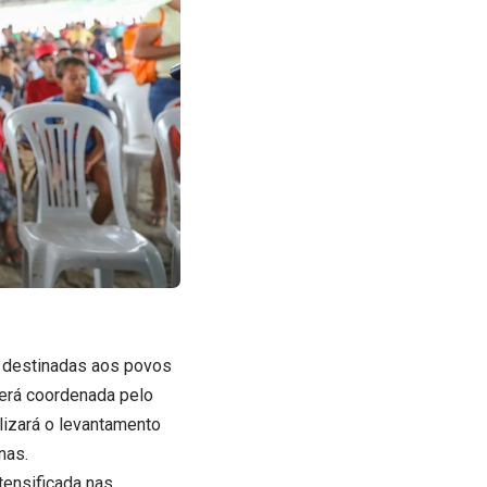
 destinadas aos povos
será coordenada pelo
lizará o levantamento
nas.
tensificada nas