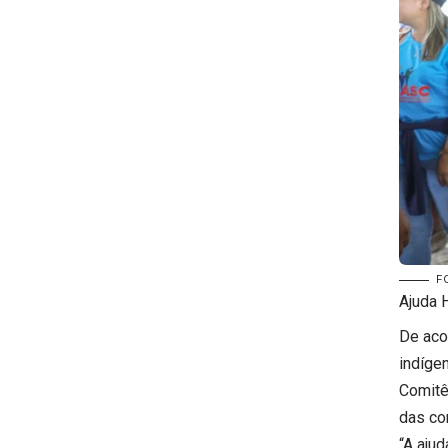
FO
Ajuda 
De aco
indíge
Comitê
das co
“A aju