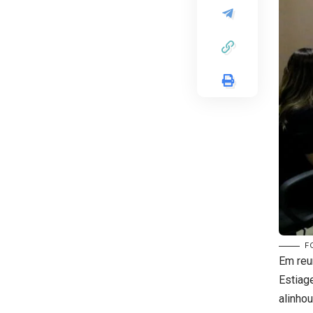
FO
Em reu
Estiag
alinho