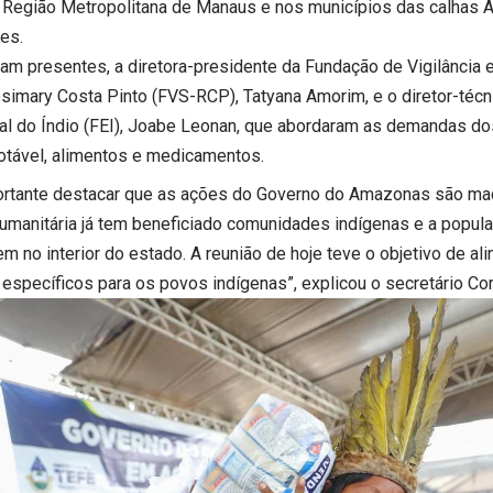
a Região Metropolitana de Manaus e nos municípios das calhas A
es.
ram presentes, a diretora-presidente da Fundação de Vigilânci
osimary Costa Pinto (FVS-RCP), Tatyana Amorim, e o diretor-téc
al do Índio (FEI), Joabe Leonan, que abordaram as demandas do
otável, alimentos e medicamentos.
ortante destacar que as ações do Governo do Amazonas são macr
humanitária já tem beneficiado comunidades indígenas e a popula
m no interior do estado. A reunião de hoje teve o objetivo de al
 específicos para os povos indígenas”, explicou o secretário C