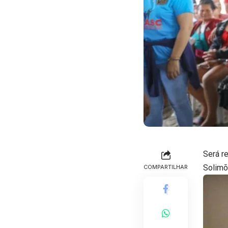
Será r
Solimõ
COMPARTILHAR