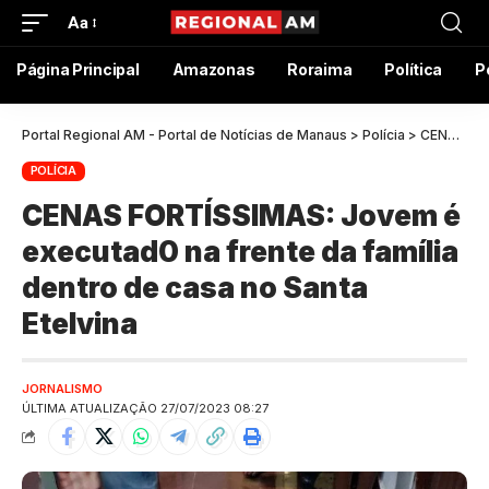
Aa
Página Principal
Amazonas
Roraima
Política
P
Portal Regional AM - Portal de Notícias de Manaus
>
Polícia
>
CENAS FORTÍSSIMAS: Jovem é executad0 na frente da família dentro de casa no Santa Etelvina
POLÍCIA
CENAS FORTÍSSIMAS: Jovem é
executad0 na frente da família
dentro de casa no Santa
Etelvina
JORNALISMO
ÚLTIMA ATUALIZAÇÃO 27/07/2023 08:27