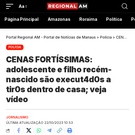
Aa
Página Principal
Amazonas
Roraima
Política
P
Portal Regional AM - Portal de Notícias de Manaus
>
Polícia
>
CENAS FORTÍSSIMAS: adolescente e filho recém-nascido são execut4d0s a tir0s dentro de casa; veja vídeo
POLÍCIA
CENAS FORTÍSSIMAS:
adolescente e filho recém-
nascido são execut4d0s a
tir0s dentro de casa; veja
vídeo
JORNALISMO
ÚLTIMA ATUALIZAÇÃO 22/10/2023 10:53