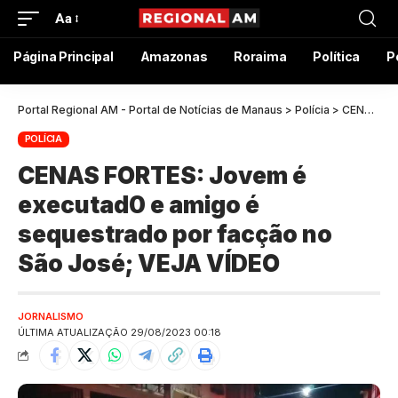
Aa
Página Principal
Amazonas
Roraima
Política
P
Portal Regional AM - Portal de Notícias de Manaus
>
Polícia
>
CENAS FORTES: Jovem é executad0 e amigo é sequestrado por facção no São José; VEJA VÍDEO
POLÍCIA
CENAS FORTES: Jovem é
executad0 e amigo é
sequestrado por facção no
São José; VEJA VÍDEO
JORNALISMO
ÚLTIMA ATUALIZAÇÃO 29/08/2023 00:18