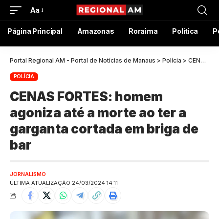
Aa
Página Principal
Amazonas
Roraima
Política
P
Portal Regional AM - Portal de Notícias de Manaus
>
Polícia
>
CENAS FORTES: homem agoniza até a morte ao ter a garganta cortada em briga de bar
POLÍCIA
CENAS FORTES: homem
agoniza até a morte ao ter a
garganta cortada em briga de
bar
JORNALISMO
ÚLTIMA ATUALIZAÇÃO 24/03/2024 14:11