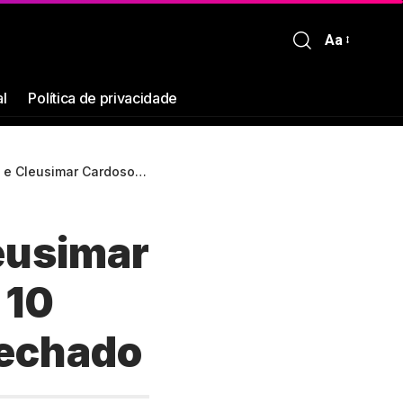
Aa
al
Política de privacidade
ndenados a 10 anos de prisão em regime fechado
eusimar
 10
fechado