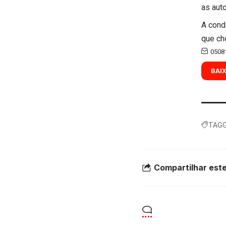
as aut
A cond
que ch
05081
BAI
TAGG
Compartilhar este