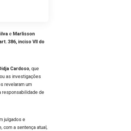
ilva
e
Marlisson
art. 386, inciso VII do
Didja Cardoso
, que
cou as investigações
ões revelaram um
 a responsabilidade de
m julgados e
, com a sentença atual,