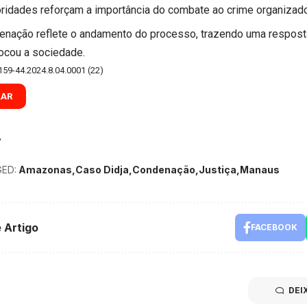
oridades reforçam a importância do combate ao crime organizad
enação reflete o andamento do processo, trazendo uma resposta 
ocou a sociedade.
59-44.2024.8.04.0001 (22)
XAR
ED:
Amazonas
Caso Didja
Condenação
Justiça
Manaus
 Artigo
FACEBOOK
DEI