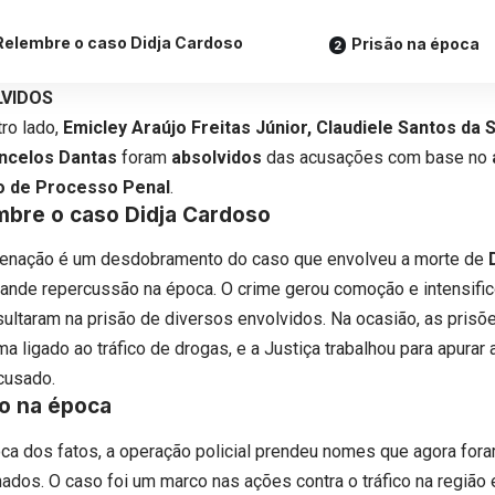
Relembre o caso Didja Cardoso
Prisão na época
VIDOS
tro lado,
Emicley Araújo Freitas Júnior, Claudiele Santos da S
ncelos Dantas
foram
absolvidos
das acusações com base no
o de Processo Penal
.
mbre o caso Didja Cardoso
enação é um desdobramento do caso que envolveu a morte de
rande repercussão na época. O crime gerou comoção e intensifi
sultaram na prisão de diversos envolvidos. Na ocasião, as pris
a ligado ao tráfico de drogas, e a Justiça trabalhou para apurar
cusado.
ão na época
ca dos fatos, a operação policial prendeu nomes que agora fora
ados. O caso foi um marco nas ações contra o tráfico na região e