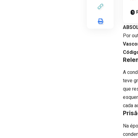
ABSOL
Por ou
Vasco
Códig
Rele
A cond
teve g
que re
esquem
cada a
Pris
Na épo
conden