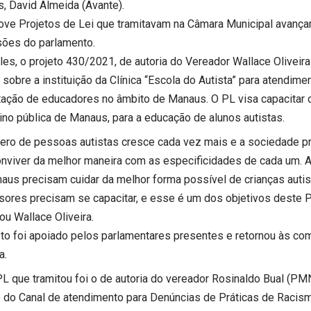
, David Almeida (Avante).
ve Projetos de Lei que tramitavam na Câmara Municipal avança
ões do parlamento.
les, o projeto 430/2021, de autoria do Vereador Wallace Oliveira
sobre a instituição da Clínica “Escola do Autista” para atendime
tação de educadores no âmbito de Manaus. O PL visa capacitar 
ino pública de Manaus, para a educação de alunos autistas.
ero de pessoas autistas cresce cada vez mais e a sociedade pr
onviver da melhor maneira com as especificidades de cada um. 
aus precisam cuidar da melhor forma possível de crianças autist
sores precisam se capacitar, e esse é um dos objetivos deste Pr
ou Wallace Oliveira.
eto foi apoiado pelos parlamentares presentes e retornou às c
a.
PL que tramitou foi o de autoria do vereador Rosinaldo Bual (PM
o do Canal de atendimento para Denúncias de Práticas de Racismo,