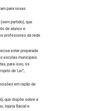
ram para novas
 (sem partido), que
nto de alunos e
os professores da rede
ecisa estar preparada
As escolas municipais
as, para isso, os
ojeto de Lei”,
omissões em razão de
N), que dispõe sobre a
 Injúria Racial e