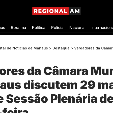
as
Roraima
Política
Polícia
Nacional
Internacion
ortal de Notícias de Manaus
>
Destaque
>
Vereadores da Câmara Municipal de Manaus discutem 29 
ores da Câmara Mun
aus discutem 29 ma
e Sessão Plenária d
feira