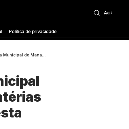
Aa
al
Política de privacidade
matérias durante Sessão Plenária desta quarta-feira
icipal
térias
esta