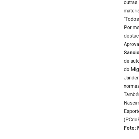
outras
matéri
“Todos
Por me
destac
Aprova
Sanci
de aut
do Mig
Jander 
normas
Também
Nascime
Esport
(PCdoB
Foto: 