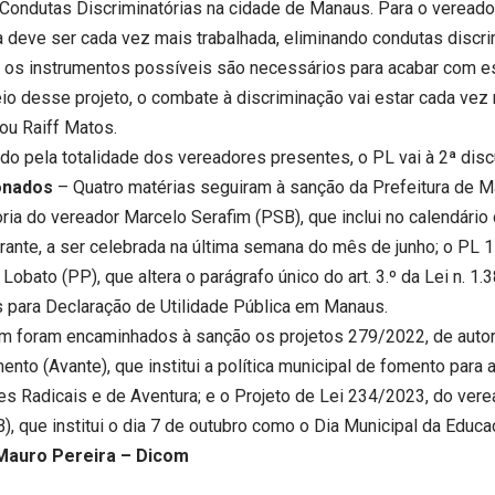
 Condutas Discriminatórias na cidade de Manaus. Para o vereador
a deve ser cada vez mais trabalhada, eliminando condutas discri
 os instrumentos possíveis são necessários para acabar com es
io desse projeto, o combate à discriminação vai estar cada vez 
ou Raiff Matos.
do pela totalidade dos vereadores presentes, o PL vai à 2ª disc
onados
– Quatro matérias seguiram à sanção da Prefeitura de 
oria do vereador Marcelo Serafim (PSB), que inclui no calendár
rante, a ser celebrada na última semana do mês de junho; o PL 
Lobato (PP), que altera o parágrafo único do art. 3.º da Lei n. 1
 para Declaração de Utilidade Pública em Manaus.
 foram encaminhados à sanção os projetos 279/2022, de autori
nto (Avante), que institui a política municipal de fomento para 
es Radicais e de Aventura; e o Projeto de Lei 234/2023, do verea
), que institui o dia 7 de outubro como o Dia Municipal da Educa
Mauro Pereira – Dicom