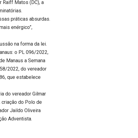
 Raiff Matos (DC), a
minatórias.
sas práticas absurdas.
mais enérgico”,
ussão na forma da lei.
Manaus: o PL 096/2022,
io de Manaus a Semana
158/2022, do vereador
.386, que estabelece
a do vereador Gilmar
a criação do Polo de
dor Jaildo Oliveira
ção Adventista.