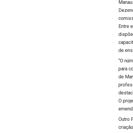
Manaus
Dezeno
comiss
Entre e
dispõe 
capaci
de ens
“O núm
para c
de Man
profes
destac
O proj
emend
Outro 
criaçã