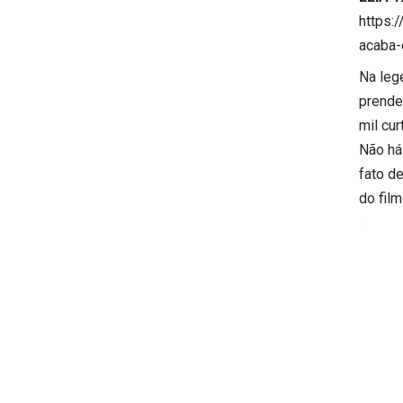
https:
acaba-
Na leg
prende
mil cu
Não há
fato d
do fil