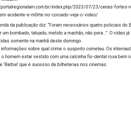
//portalregionalam.com.br/index.php/2023/07/23/cenas-fortes-
em-acidente-e-m0rte-no-coroado-veja-o-video/
enda da publicação diz: “Foram necessários quatro policiais do 
r um bombado, tatuado, metido a machão, não pera…”. O vídeo já
rtidas somente na manhã deste domingo.
 informações sobre qual crime o suspeito cometeu. Os internaut
e o homem estar vestido com uma calcinha fio-dental rosa bem 
me ‘Barbie’ que é sucesso de bilheterias nos cinemas.