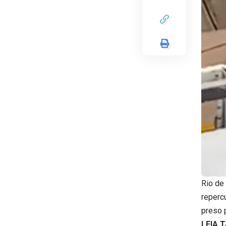
Rio de
reperc
preso 
LEIA 