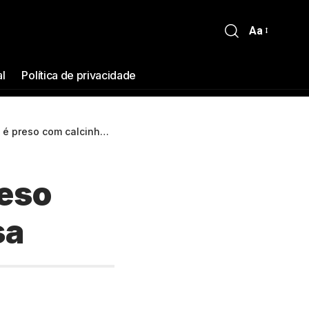
Aa
al
Política de privacidade
com calcinha fio-dental rosa
reso
sa