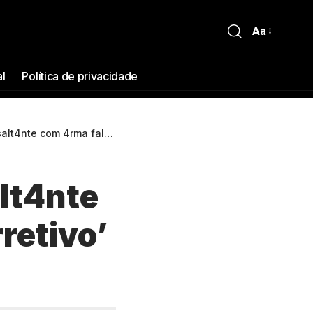
Aa
al
Política de privacidade
 falsa recebe ‘c0rretivo’ em Manaus
lt4nte
retivo’