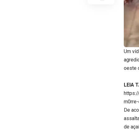
Um víd
agredi
oeste 
LEIA 
https:
m0rre-
De aco
assalt
de aça