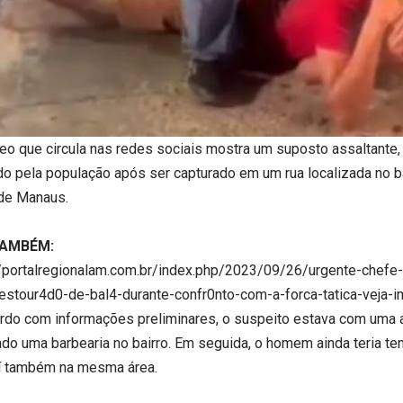
eo que circula nas redes sociais mostra um suposto assaltante, 
do pela população após ser capturado em um rua localizada no bai
de Manaus.
TAMBÉM:
//portalregionalam.com.br/index.php/2023/09/26/urgente-chefe-d
estour4d0-de-bal4-durante-confr0nto-com-a-forca-tatica-veja-
rdo com informações preliminares, o suspeito estava com uma a
ado uma barbearia no bairro. Em seguida, o homem ainda teria te
í também na mesma área.