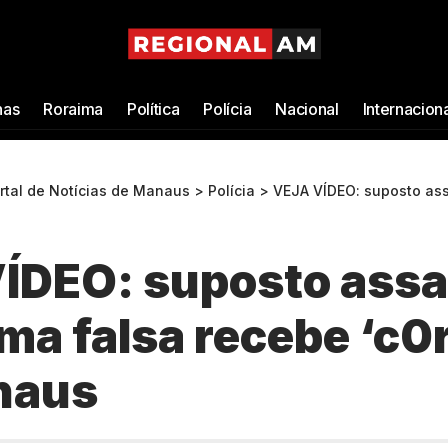
as
Roraima
Política
Polícia
Nacional
Internacion
ortal de Notícias de Manaus
>
Polícia
>
VEJA VÍDEO: suposto assalt4nte com 4rma
ÍDEO: suposto assa
a falsa recebe ‘c0r
naus