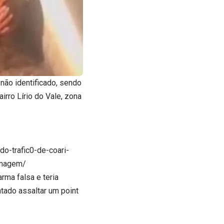
não identificado, sendo
rro Lírio do Vale, zona
o-trafic0-de-coari-
imagem/
rma falsa e teria
ntado assaltar um point