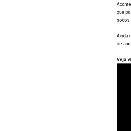
Aconte
que pa
socos 
Ainda 
de saú
Veja v