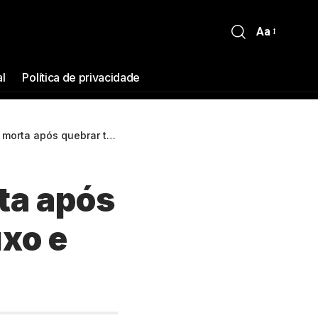
Aa
al
Política de privacidade
 em hotel de luxo e roubar arma de segurança
ta após
uxo e