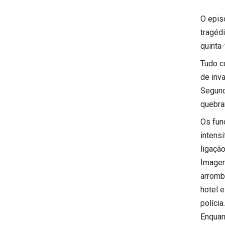
O epis
tragéd
quinta-
Tudo c
de inva
Segund
quebra
Os func
intens
ligação
Imagen
arromb
hotel 
polícia.
Enquan