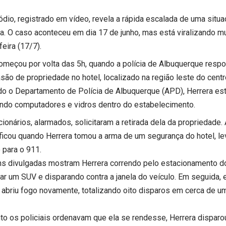
ódio, registrado em vídeo, revela a rápida escalada de uma situ
ia. O caso aconteceu em dia 17 de junho, mas está viralizando 
feira (17/7).
omeçou por volta das 5h, quando a polícia de Albuquerque res
são de propriedade no hotel, localizado na região leste do centr
o o Departamento de Polícia de Albuquerque (APD), Herrera est
ndo computadores e vidros dentro do estabelecimento.
ionários, alarmados, solicitaram a retirada dela da propriedade.
ificou quando Herrera tomou a arma de um segurança do hotel, l
 para o 911.
s divulgadas mostram Herrera correndo pelo estacionamento do
ar um SUV e disparando contra a janela do veículo. Em seguida, 
e abriu fogo novamente, totalizando oito disparos em cerca de u
to os policiais ordenavam que ela se rendesse, Herrera disparo