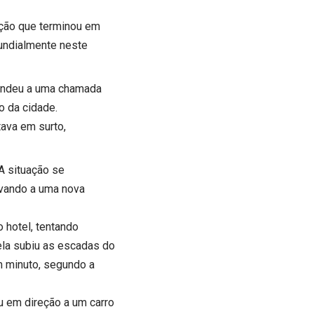
ação que terminou em
mundialmente neste
pondeu a uma chamada
o da cidade.
ava em surto,
 A situação se
evando a uma nova
 hotel, tentando
ela subiu as escadas do
m minuto, segundo a
u em direção a um carro