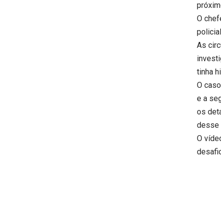
próximo
O chef
polici
As cir
invest
tinha 
O caso
e a se
os det
desse 
O víde
desafi