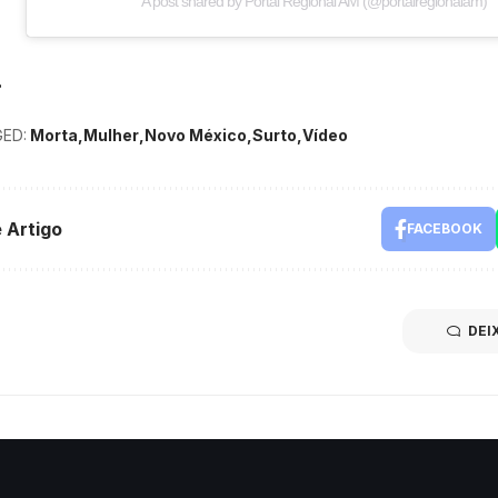
A post shared by Portal Regional AM (@portalregionalam)
ED:
Morta
Mulher
Novo México
Surto
Vídeo
 Artigo
FACEBOOK
DEI