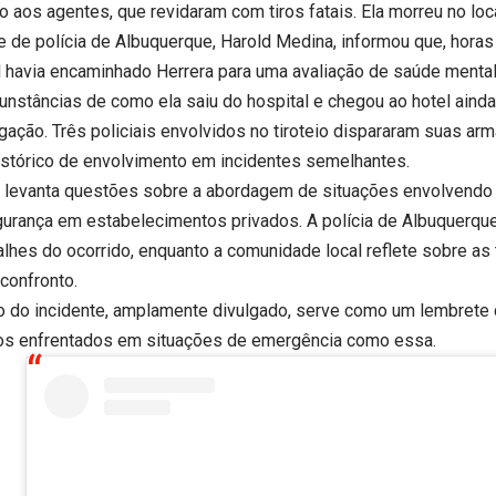
 aos agentes, que revidaram com tiros fatais. Ela morreu no loca
e de polícia de Albuquerque, Harold Medina, informou que, horas
al havia encaminhado Herrera para uma avaliação de saúde mental
cunstâncias de como ela saiu do hospital e chegou ao hotel aind
igação. Três policiais envolvidos no tiroteio dispararam suas ar
histórico de envolvimento em incidentes semelhantes.
 levanta questões sobre a abordagem de situações envolvendo 
gurança em estabelecimentos privados. A polícia de Albuquerque
alhes do ocorrido, enquanto a comunidade local reflete sobre as
confronto.
o do incidente, amplamente divulgado, serve como um lembrete
os enfrentados em situações de emergência como essa.