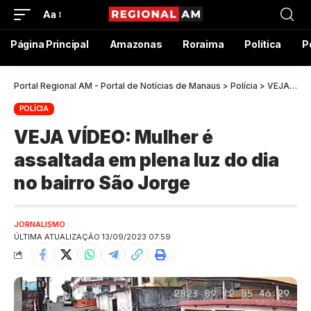
Aa
Página Principal
Amazonas
Roraima
Política
P
Portal Regional AM - Portal de Notícias de Manaus
>
Polícia
>
VEJA VÍDEO: Mulher é assaltada em plena luz do dia no bairro São Jorge
POLÍCIA
VEJA VÍDEO: Mulher é
assaltada em plena luz do dia
no bairro São Jorge
JORNALISMO
ÚLTIMA ATUALIZAÇÃO 13/09/2023 07:59