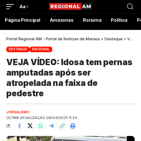
Aa
Página Principal
Amazonas
Roraima
Política
P
Portal Regional AM - Portal de Notícias de Manaus
>
Destaque
>
VEJA VÍDEO: Idosa tem pernas amputadas após ser atropelada na faixa de pedestre
DESTAQUE
NACIONAL
VEJA VÍDEO: Idosa tem pernas
amputadas após ser
atropelada na faixa de
pedestre
JORNALISMO
ÚLTIMA ATUALIZAÇÃO 08/04/2025 11:24