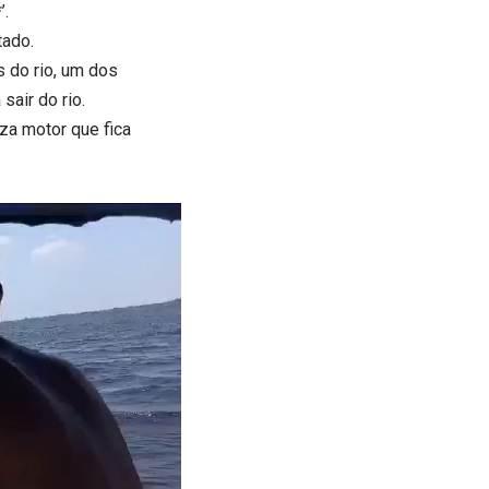
’.
tado.
s do rio, um dos
air do rio.
za motor que fica