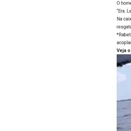
O home
“Era. L
Na caix
resgat
*Rabet
acopla
Veja o