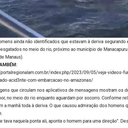
omens ainda não identificados que estavam à deriva segurando 
resgatados no meio do rio, próximo ao município de Manacapuru 
de Manaus).
TAMBÉM:
//portalregionalam.com.br/index.php/2023/09/05/veja-videos-f
ado-acid3nte-com-embarcacao-no-amazonas/
gens que circulam nos aplicativos de mensagens mostram os do
por, no meio do rio enquanto aguardam por socorro. Conforme rel
m a manhã toda à deriva. O que causou admiração dos homens 
e.
te tava naquela ponta ali, aponta o homem para uma direção”. De