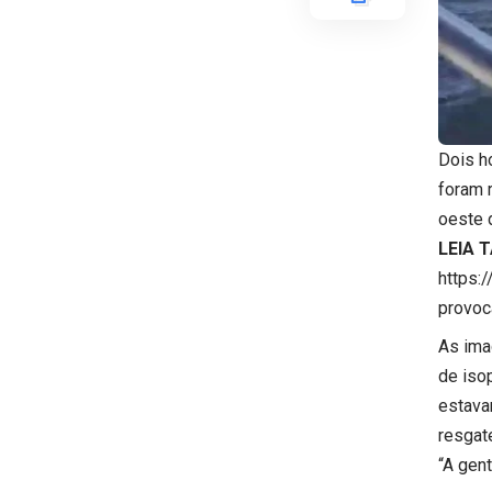
Dois h
foram 
oeste 
LEIA 
https:
provoc
As ima
de iso
estava
resgat
“A gen