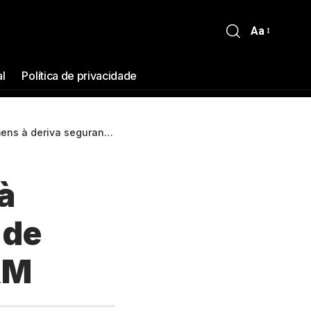
Aa
al
Política de privacidade
o em caixa de isopor são resgatados no AM
à
 de
AM