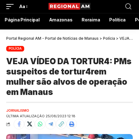
Aa
Página Principal
Amazonas
Roraima
Política
P
Portal Regional AM - Portal de Notícias de Manaus
>
Polícia
>
VEJA VÍDEO DA TORTUR4: PMs suspeitos de tortur4rem mulher são alvos de operação em Manaus
POLÍCIA
VEJA VÍDEO DA TORTUR4: PMs
suspeitos de tortur4rem
mulher são alvos de operação
em Manaus
JORNALISMO
ÚLTIMA ATUALIZAÇÃO 25/08/2023 12:18