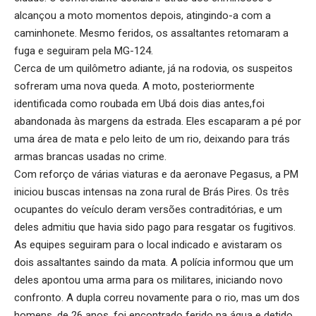
alcançou a moto momentos depois, atingindo-a com a
caminhonete. Mesmo feridos, os assaltantes retomaram a
fuga e seguiram pela MG-124.
Cerca de um quilômetro adiante, já na rodovia, os suspeitos
sofreram uma nova queda. A moto, posteriormente
identificada como roubada em Ubá dois dias antes,foi
abandonada às margens da estrada. Eles escaparam a pé por
uma área de mata e pelo leito de um rio, deixando para trás
armas brancas usadas no crime.
Com reforço de várias viaturas e da aeronave Pegasus, a PM
iniciou buscas intensas na zona rural de Brás Pires. Os três
ocupantes do veículo deram versões contraditórias, e um
deles admitiu que havia sido pago para resgatar os fugitivos.
As equipes seguiram para o local indicado e avistaram os
dois assaltantes saindo da mata. A polícia informou que um
deles apontou uma arma para os militares, iniciando novo
confronto. A dupla correu novamente para o rio, mas um dos
homens, de 26 anos, foi encontrado ferido na água e detido.