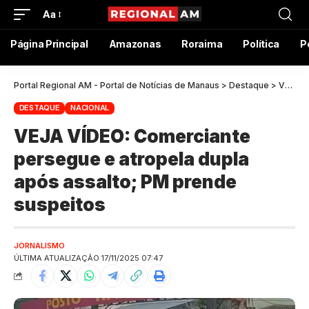
Aa
Página Principal
Amazonas
Roraima
Política
P
Portal Regional AM - Portal de Notícias de Manaus
>
Destaque
>
VEJA VÍDEO: Comerciante persegue e atropela dupla após assalto; PM prende suspeitos
DESTAQUE
NACIONAL
VEJA VÍDEO: Comerciante
persegue e atropela dupla
após assalto; PM prende
suspeitos
JORNALISMO
ÚLTIMA ATUALIZAÇÃO 17/11/2025 07:47