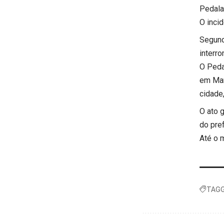
Pedala
O inci
Segund
interr
O Peda
em Mana
cidade
O ato 
do pre
Até o 
TAGG