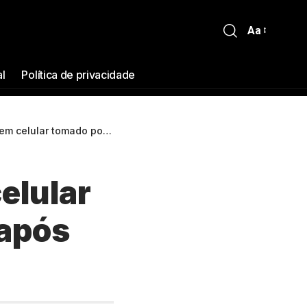
Aa
al
Política de privacidade
 por David Almeida após questionamento
elular
 após