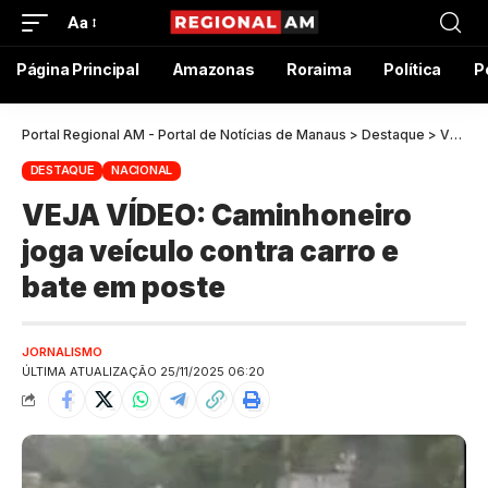
Aa
Página Principal
Amazonas
Roraima
Política
P
Portal Regional AM - Portal de Notícias de Manaus
>
Destaque
>
VEJA VÍDEO: Caminhoneiro joga veículo contra carro e bate em poste
DESTAQUE
NACIONAL
VEJA VÍDEO: Caminhoneiro
joga veículo contra carro e
bate em poste
JORNALISMO
ÚLTIMA ATUALIZAÇÃO 25/11/2025 06:20