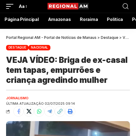
Aa
Página Principal
Amazonas
Roraima
Política
P
Portal Regional AM - Portal de Notícias de Manaus
>
Destaque
>
VEJA VÍDEO: Briga de ex-casal tem tapas, empurrões e criança agredindo mulher
DESTAQUE
NACIONAL
VEJA VÍDEO: Briga de ex-casal
tem tapas, empurrões e
criança agredindo mulher
JORNALISMO
ÚLTIMA ATUALIZAÇÃO 02/07/2025 09:14