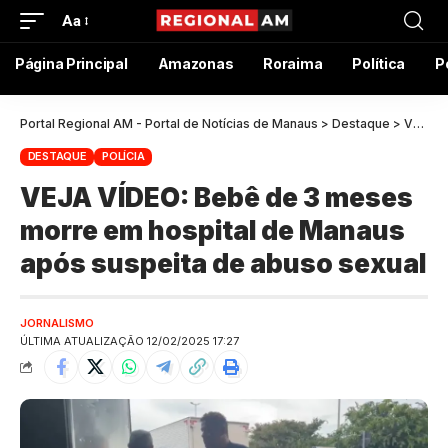
Aa
Página Principal
Amazonas
Roraima
Política
P
Portal Regional AM - Portal de Notícias de Manaus
>
Destaque
>
VEJA VÍDEO: Bebê de 3 meses morre em hospital de Manaus após suspeita de abuso sexual
DESTAQUE
POLÍCIA
VEJA VÍDEO: Bebê de 3 meses
morre em hospital de Manaus
após suspeita de abuso sexual
JORNALISMO
ÚLTIMA ATUALIZAÇÃO 12/02/2025 17:27