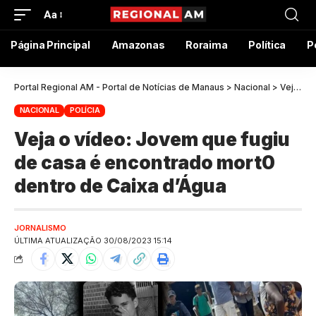
Aa
Página Principal
Amazonas
Roraima
Política
P
Portal Regional AM - Portal de Notícias de Manaus
>
Nacional
>
Veja o vídeo: Jovem que fugiu de casa é encontrado mort0 dentro de Caixa d’Água
NACIONAL
POLÍCIA
Veja o vídeo: Jovem que fugiu
de casa é encontrado mort0
dentro de Caixa d’Água
JORNALISMO
ÚLTIMA ATUALIZAÇÃO 30/08/2023 15:14