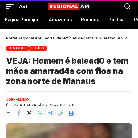
Aa
Página Principal
Amazonas
Roraima
Política
P
Portal Regional AM - Portal de Notícias de Manaus
>
Destaque
>
VEJA: Homem é balead0 e tem mãos amarrad4s com fios na zona norte de Manaus
DESTAQUE
POLÍCIA
VEJA: Homem é balead0 e tem
mãos amarrad4s com fios na
zona norte de Manaus
JORNALISMO
ÚLTIMA ATUALIZAÇÃO 23/07/2023 18:32