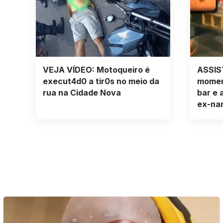
VEJA VÍDEO: Motoqueiro é
ASSIS
execut4d0 a tir0s no meio da
momen
rua na Cidade Nova
bar e 
ex-na