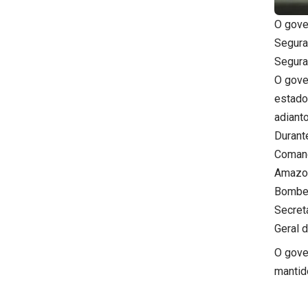
O gove
Segura
Seguran
O gove
estados
adianto
Durant
Comand
Amazon
Bombei
Secret
Geral 
O gove
mantido