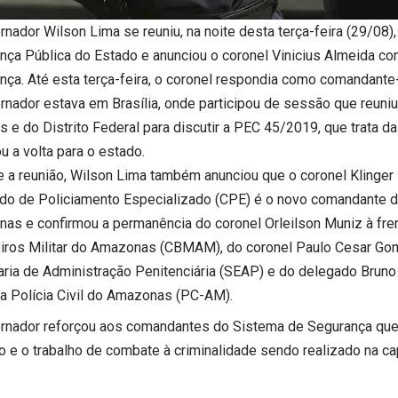
rnador Wilson Lima se reuniu, na noite desta terça-feira (29/08)
nça Pública do Estado e anunciou o coronel Vinicius Almeida co
ça. Até esta terça-feira, o coronel respondia como comandante-ge
rnador estava em Brasília, onde participou de sessão que reun
 e do Distrito Federal para discutir a PEC 45/2019, que trata da 
u a volta para o estado.
e a reunião, Wilson Lima também anunciou que o coronel Klinger 
o de Policiamento Especializado (CPE) é o novo comandante da 
as e confirmou a permanência do coronel Orleilson Muniz à fre
ros Militar do Amazonas (CBMAM), do coronel Paulo Cesar Go
aria de Administração Penitenciária (SEAP) e do delegado Bru
da Polícia Civil do Amazonas (PC-AM).
rnador reforçou aos comandantes do Sistema de Segurança que
 e o trabalho de combate à criminalidade sendo realizado na capit