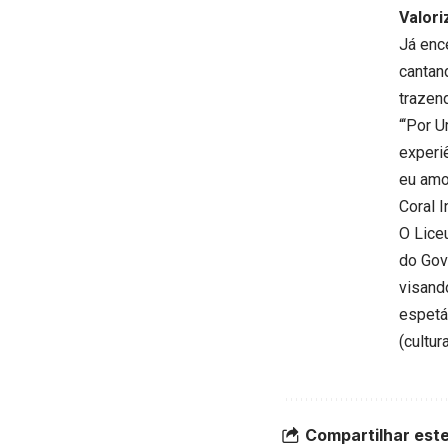
Valori
Já enc
cantan
trazend
“‘Por 
experi
eu amo 
Coral I
O Liceu
do Gov
visand
espetá
(
cultur
Compartilhar este