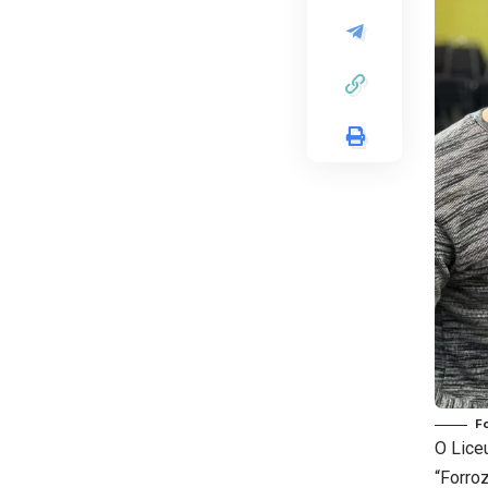
F
O Lice
“Forro