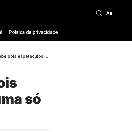
Aa
al
Política de privacidade
táculos gratuitos em uma só noite
ois
uma só