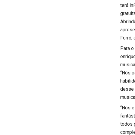
terá i
gratuit
Abrind
aprese
Forró,
Para o
enriqu
musica
“Nós p
habilid
desse 
musica
“Nós e
fantás
todos 
comple