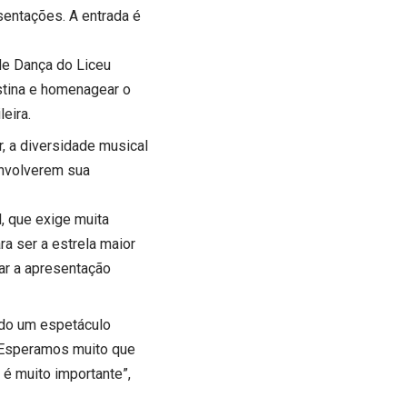
sentações. A entrada é
de Dança do Liceu
stina e homenagear o
leira.
, a diversidade musical
envolverem sua
, que exige muita
ra ser a estrela maior
iar a apresentação
ndo um espetáculo
 Esperamos muito que
é muito importante”,