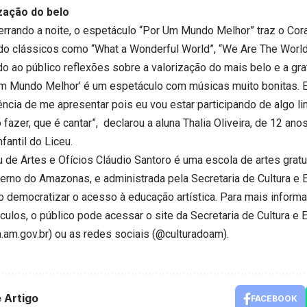
zação do belo
errando a noite, o espetáculo “Por Um Mundo Melhor” traz o Coral
do clássicos como “What a Wonderful World”, “We Are The World”
o ao público reflexões sobre a valorização do mais belo e a grat
Um Mundo Melhor’ é um espetáculo com músicas muito bonitas. 
ência de me apresentar pois eu vou estar participando de algo l
fazer, que é cantar”, declarou a aluna Thalia Oliveira, de 12 anos
nfantil do Liceu.
 de Artes e Ofícios Cláudio Santoro é uma escola de artes gratuit
erno do Amazonas, e administrada pela Secretaria de Cultura e E
o democratizar o acesso à educação artística. Para mais inform
culos, o público pode acessar o site da Secretaria de Cultura e 
a.am.gov.br
) ou as redes sociais (@culturadoam).
 Artigo
FACEBOOK