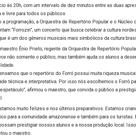
nício às 20h, com um intervalo de dez minutos entre as duas apre
a e livre para todos os públicos.
o a programação, a Orquestra de Repertório Popular e o Núcleo 
ntam “Forrozin”, um concerto que busca celebrar a cultura norde
 que é um dos gêneros musicais mais simbólicos da cultura brasi
 maestro Ênio Prieto, regente da Orquestra de Repertório Popular
ece não somente o público, mas também ajuda os alunos a des
lidade.
ensamos que o repertório do Forró possui muita riqueza musical
ade técnica e interpretativa. Por isso nós escolhemos o Forró pa
espetáculo”, afirmou o maestro, que convida o público a prestig
l.
stamos muito felizes e nos últimos preparativos. Estamos cria
tico para a comunidade amazonense e também para os turistas.
possam prestigiar nossos alunos e a nossa produção local. Isso 
tou o maestro.