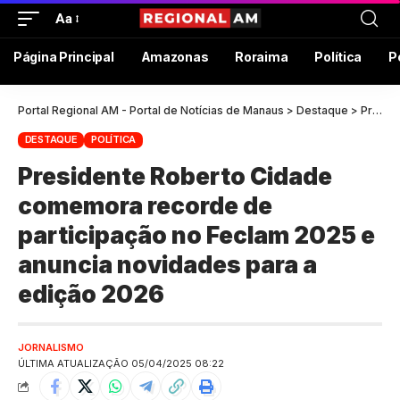
Aa
Página Principal
Amazonas
Roraima
Política
P
Portal Regional AM - Portal de Notícias de Manaus
>
Destaque
>
Presidente Roberto Cidade comemora recorde de participação no Feclam 2025 e anuncia novidades para a edição 2026
DESTAQUE
POLÍTICA
Presidente Roberto Cidade
comemora recorde de
participação no Feclam 2025 e
anuncia novidades para a
edição 2026
JORNALISMO
ÚLTIMA ATUALIZAÇÃO 05/04/2025 08:22