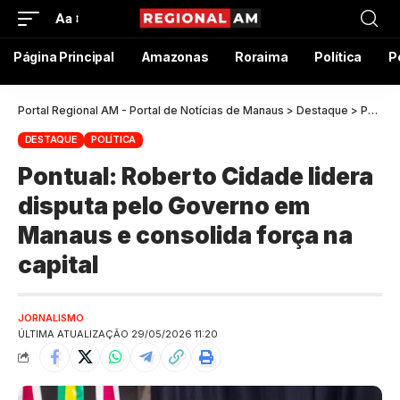
Aa
Página Principal
Amazonas
Roraima
Política
P
Portal Regional AM - Portal de Notícias de Manaus
>
Destaque
>
Pontual: Roberto Cidade lidera disputa pelo Governo em Manaus e consolida força na capital
DESTAQUE
POLÍTICA
Pontual: Roberto Cidade lidera
disputa pelo Governo em
Manaus e consolida força na
capital
JORNALISMO
ÚLTIMA ATUALIZAÇÃO 29/05/2026 11:20