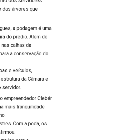
nto dos servidores
o das árvores que
igues, a podagem é uma
ura do prédio. Além de
s nas calhas da
 para a conservação do
oas e veículos,
 estrutura da Câmara e
 servidor.
a o empreendedor Clebér
a mais tranquilidade
no.
stres. Com a poda, os
firmou.