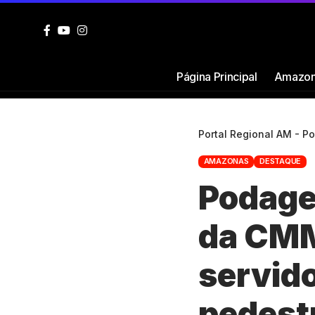
Página Principal
Amazon
Portal Regional AM - P
AMAZONAS
DESTAQUE
Podage
da CMM
servid
pedest