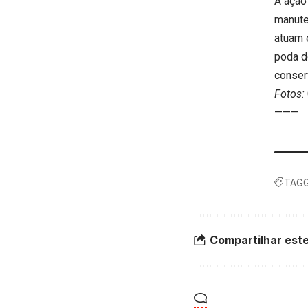
A ação
manute
atuam 
poda d
conser
Fotos:
———
TAGG
Compartilhar este