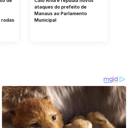
rso de
Caio André repudia novos
A
ataques do prefeito de
Manaus ao Parlamento
 rodas
Municipal