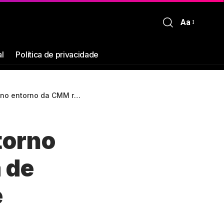
Aa
al
Política de privacidade
gurança de servidores, comerciantes e pedestres
torno
 de
e