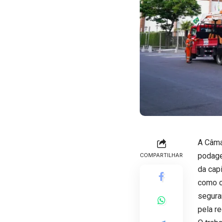
A Câma
podage
COMPARTILHAR
da cap
como ob
segura
pela re