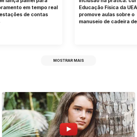
 lança painel para
Inclusão na prática: cu
oramento em tempo real
Educação Física da UE
estações de contas
promove aulas sobre o
s
manuseio de cadeira de
MOSTRAR MAIS