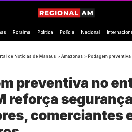
as
Roraima
Política
Polícia
Nacional
Internacion
ortal de Notícias de Manaus
>
Amazonas
>
Podagem preventiva no entorno da CMM reforça se
m preventiva no en
 reforça segurança
ores, comerciantes 
res