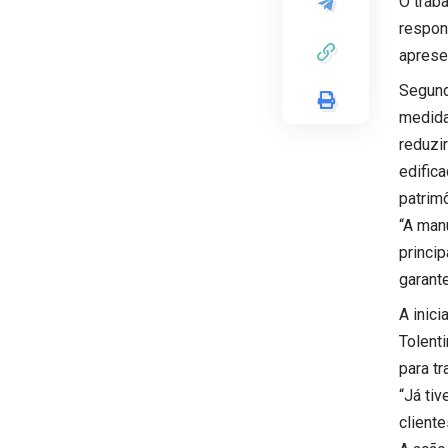
O trab
respon
aprese
Segund
medida
reduzi
edific
patrimô
“A man
princi
garant
A inic
Tolent
para t
“Já ti
client