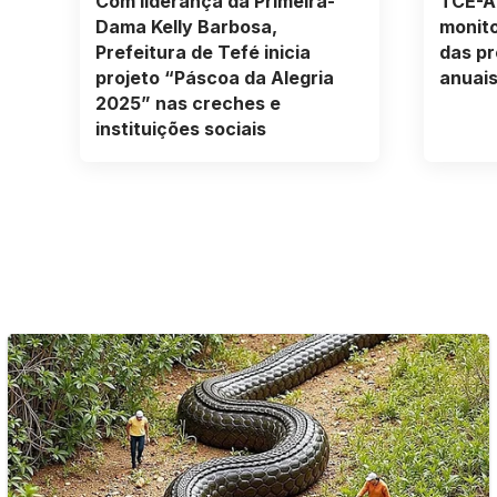
Com liderança da Primeira-
TCE-AM
Dama Kelly Barbosa,
monit
Prefeitura de Tefé inicia
das pr
projeto “Páscoa da Alegria
anuai
2025” nas creches e
instituições sociais