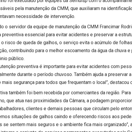
alho foi executado por equipes da Semulsp com o acompanhame
sáveis pela manutenção da CMM, que auxiliaram na identificaçã
ntavam necessidade de intervenção.
o o servidor da equipe de manutenção da CMM Francimar Rodr
 preventiva essencial para evitar acidentes e preservar a estrut
r o risco de queda de galhos, o serviço evita o acúmulo de folha
ação, contribuindo para o melhor escoamento da água da chuva e
nio público.
utenção preventiva é importante para evitar acidentes com pess
palmente durante o período chuvoso. Também ajuda a preservar a
e mais segurança para todos que frequentam o local”, destacou o
iativa também foi bem recebida por comerciantes da região. Par
ino, que atua nas proximidades da Câmara, a podagem proporcion
rabalhadores, clientes e demais pessoas que circulam pelo entor
vemos situações de galhos caindo e oferecendo riscos aos pede
es se sentem mais seguros e o ambiente fica mais organizado”, a