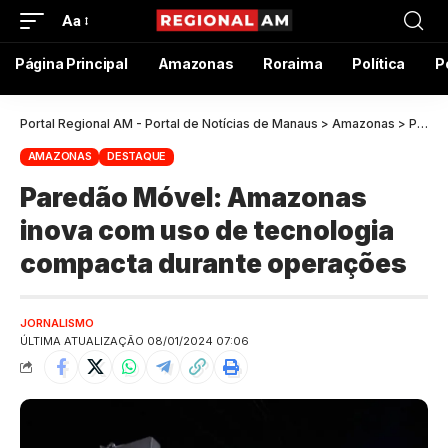
Aa
Página Principal
Amazonas
Roraima
Política
P
Portal Regional AM - Portal de Notícias de Manaus
>
Amazonas
>
Paredão Móvel: Amazonas inova com uso de tecnologia compacta durante operações
AMAZONAS
DESTAQUE
Paredão Móvel: Amazonas
inova com uso de tecnologia
compacta durante operações
JORNALISMO
ÚLTIMA ATUALIZAÇÃO 08/01/2024 07:06