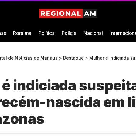
as
Roraima
Política
Polícia
Nacional
Internacion
ortal de Notícias de Manaus
>
Destaque
>
Mulher é indiciada suspeita de deixar
é indiciada suspeit
recém-nascida em li
azonas