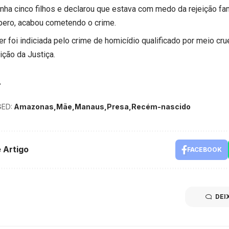
 tinha cinco filhos e declarou que estava com medo da rejeição f
ero, acabou cometendo o crime.
r foi indiciada pelo crime de homicídio qualificado por meio cru
ição da Justiça.
ED:
Amazonas
Mãe
Manaus
Presa
Recém-nascido
 Artigo
FACEBOOK
DEI