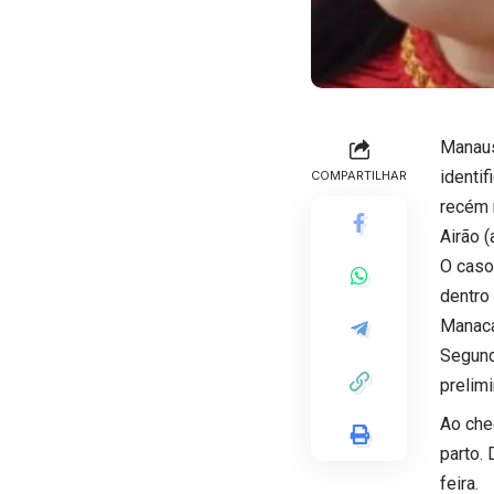
Manaus
identi
COMPARTILHAR
recém 
Airão 
O caso
dentro 
Manaca
Segund
prelim
Ao che
parto.
feira.