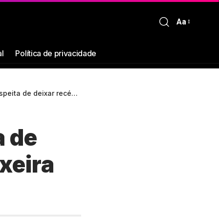
Aa
al
Política de privacidade
 recém-nascida em lixeira no Amazonas
a de
xeira