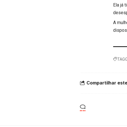
Ela já
desesp
A mulhe
dispos
TAGG
Compartilhar este