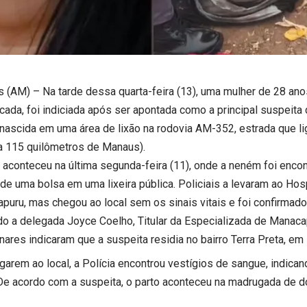
 (AM) – Na tarde dessa quarta-feira (13), uma mulher de 28 ano
ficada, foi indiciada após ser apontada como a principal suspeit
nascida em uma área de lixão na rodovia AM-352, estrada que l
(a 115 quilômetros de Manaus).
 aconteceu na última segunda-feira (11), onde a neném foi encon
de uma bolsa em uma lixeira pública. Policiais a levaram ao Hosp
puru, mas chegou ao local sem os sinais vitais e foi confirmado
o a delegada Joyce Coelho, Titular da Especializada de Manaca
inares indicaram que a suspeita residia no bairro Terra Preta, e
garem ao local, a Polícia encontrou vestígios de sangue, indican
 De acordo com a suspeita, o parto aconteceu na madrugada de 