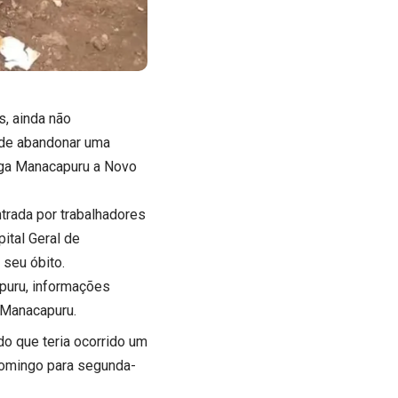
s, ainda não
a de abandonar uma
iga Manacapuru a Novo
trada por trabalhadores
ital Geral de
 seu óbito.
puru, informações
m Manacapuru.
do que teria ocorrido um
domingo para segunda-