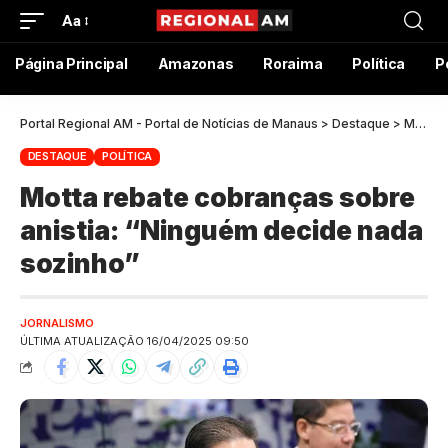
Aa
Página Principal
Amazonas
Roraima
Política
P
Portal Regional AM - Portal de Notícias de Manaus
>
Destaque
>
Motta rebate cobranças sobre anistia: “Ninguém decide nada sozinho”
DESTAQUE
POLÍTICA
Motta rebate cobranças sobre
anistia: “Ninguém decide nada
sozinho”
JORNALISMO
ÚLTIMA ATUALIZAÇÃO 16/04/2025 09:50