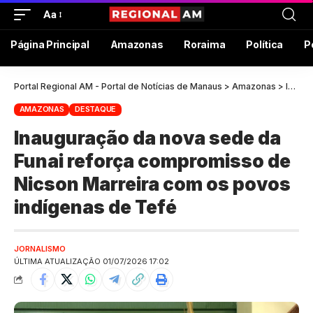
Aa
Página Principal
Amazonas
Roraima
Política
P
Portal Regional AM - Portal de Notícias de Manaus
>
Amazonas
>
Inauguração da nova sede da Funai reforça compromisso de Nicson Marreira com os povos indígenas de Tefé
AMAZONAS
DESTAQUE
Inauguração da nova sede da
Funai reforça compromisso de
Nicson Marreira com os povos
indígenas de Tefé
JORNALISMO
ÚLTIMA ATUALIZAÇÃO 01/07/2026 17:02