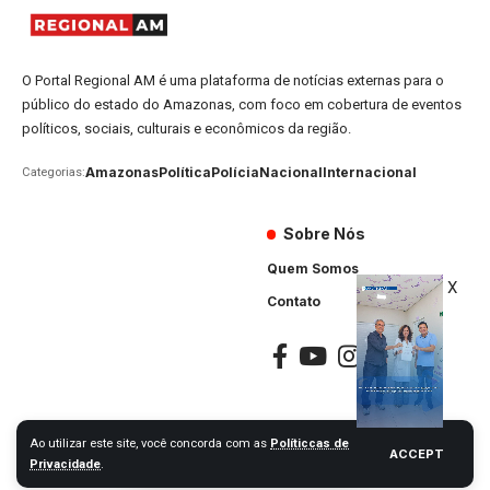
O Portal Regional AM é uma plataforma de notícias externas para o
público do estado do Amazonas, com foco em cobertura de eventos
políticos, sociais, culturais e econômicos da região.
Amazonas
Política
Polícia
Nacional
Internacional
Categorias:
Sobre Nós
Quem Somos
X
Contato
Ao utilizar este site, você concorda com as
Políticcas de
ACCEPT
Portal Regional AM © 2024. Todos os Direitos Reservados
Privacidade
.