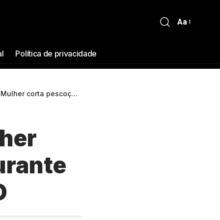
Aa
al
Política de privacidade
taxista durante corrida no AM; VEJA VÍDEO
her
urante
O