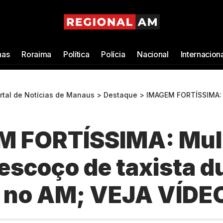
as
Roraima
Política
Polícia
Nacional
Internacion
ortal de Notícias de Manaus
>
Destaque
>
IMAGEM FORTÍSSIMA: Mulher corta pescoço de 
 FORTÍSSIMA: Mul
escoço de taxista d
a no AM; VEJA VÍDE