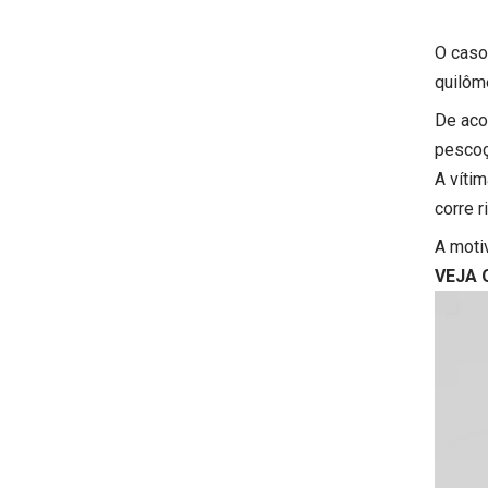
O caso 
quilôm
De aco
pescoç
A víti
corre r
A motiv
VEJA 