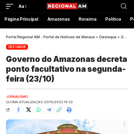
Aa
Página Principal
Amazonas
Roraima
Política
P
Portal Regional AM - Portal de Notícias de Manaus
>
Destaque
>
Governo do Amazonas decreta ponto facultativo na segunda-feira (23/10)
DESTAQUE
Governo do Amazonas decreta
ponto facultativo na segunda-
feira (23/10)
JORNALISMO
ÚLTIMA ATUALIZAÇÃO 20/10/2023 19:33