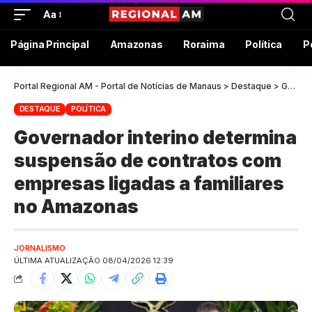
Aa
Página Principal
Amazonas
Roraima
Política
P
Portal Regional AM - Portal de Notícias de Manaus
>
Destaque
>
Governador interino determina suspensão de contratos com empresas ligadas a familiares no Amazonas
DESTAQUE
POLÍTICA
Governador interino determina
suspensão de contratos com
empresas ligadas a familiares
no Amazonas
JORNALISMO
ÚLTIMA ATUALIZAÇÃO 08/04/2026 12:39