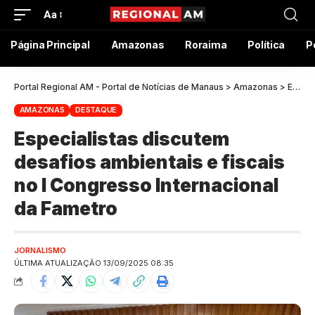
Aa
Página Principal
Amazonas
Roraima
Política
P
Portal Regional AM - Portal de Notícias de Manaus
>
Amazonas
>
Especialistas discutem desafios ambientais e fiscais no I Congresso Internacional da Fametro
AMAZONAS
DESTAQUE
Especialistas discutem
desafios ambientais e fiscais
no I Congresso Internacional
da Fametro
JORNALISMO
ÚLTIMA ATUALIZAÇÃO 13/09/2025 08:35