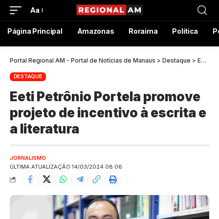
Aa
Página Principal
Amazonas
Roraima
Política
P
Portal Regional AM - Portal de Notícias de Manaus
>
Destaque
>
Eeti Petrônio Portela promove projeto de incentivo à escrita e a literatura
DESTAQUE
Eeti Petrônio Portela promove
projeto de incentivo à escrita e
a literatura
JORNALISMO
ÚLTIMA ATUALIZAÇÃO 14/03/2024 08:06